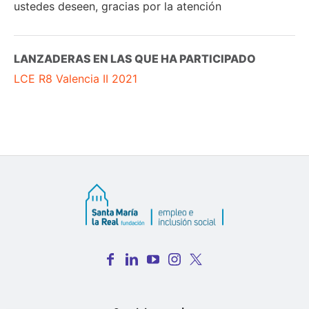
ustedes deseen, gracias por la atención
LANZADERAS EN LAS QUE HA PARTICIPADO
LCE R8 Valencia II 2021
Fac
Lin
You
Inst
Twi
ebo
ked
Tub
agr
tter