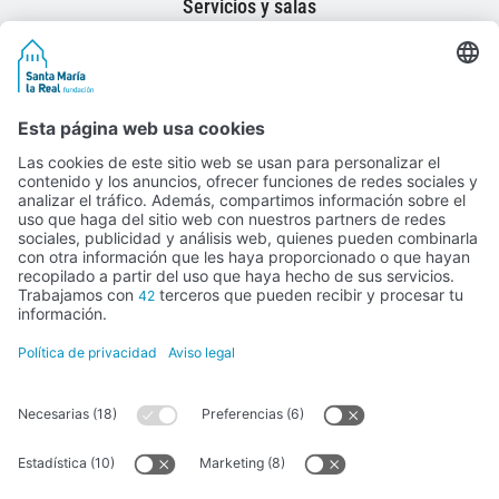
Servicios y salas
ok
In
e
am
X
El Programa
Lanzaderas
Actualidad
Testimonios
Contacto
Legal
Política de privacidad
Aviso legal
Política de cookies
Recibe nuestro Newsletter