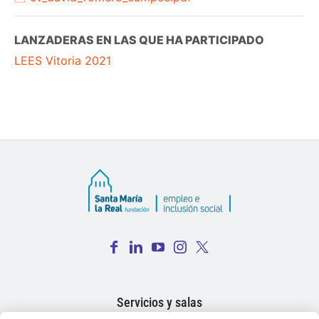
LANZADERAS EN LAS QUE HA PARTICIPADO
LEES Vitoria 2021
Fac
Lin
You
Inst
Twi
ebo
ked
Tub
agr
tter
Servicios y salas
ok
In
e
am
X