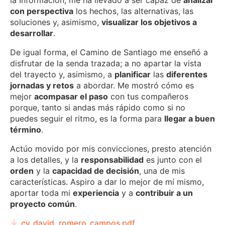
la Información, me ha llevado a ser capaz de
analizar
con perspectiva
los hechos, las alternativas, las
soluciones y, asimismo,
visualizar los objetivos a
desarrollar
.
De igual forma, el Camino de Santiago me enseñó a
disfrutar de la senda trazada; a no apartar la vista
del trayecto y, asimismo, a
planificar
las
diferentes
jornadas y retos
a abordar. Me mostró cómo es
mejor
acompasar el paso
con tus compañeros
porque, tanto si andas más rápido como si no
puedes seguir el ritmo, es la forma para
llegar a buen
término
.
Actúo movido por mis convicciones, presto atención
a los detalles, y la
responsabilidad
es junto con el
orden
y la
capacidad de decisión
, una de mis
características. Aspiro a dar lo mejor de mí mismo,
aportar toda mi
experiencia
y a
contribuir a un
proyecto común
.
cv_david_romero_campos.pdf