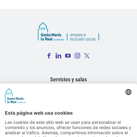
Fac
Lin
You
Inst
Twi
ebo
ked
Tub
agr
tter
Servicios y salas
ok
In
e
am
X
El Programa
Lanzaderas
Actualidad
Testimonios
Contacto