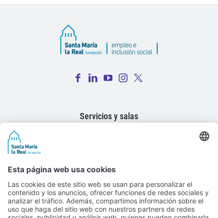
Fac
Lin
You
Inst
Twi
ebo
ked
Tub
agr
tter
Servicios y salas
ok
In
e
am
X
El Programa
Lanzaderas
Actualidad
Testimonios
Contacto