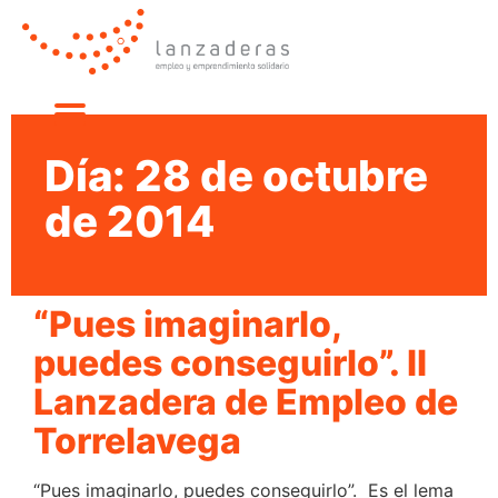
Día:
28 de octubre
de 2014
“Pues imaginarlo,
puedes conseguirlo”. II
Lanzadera de Empleo de
Torrelavega
“Pues imaginarlo, puedes conseguirlo”. Es el lema